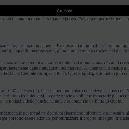
Calcola
a della rata tra mutui al variare del tasso. Può essere particolarmente ut
inanziaria, destinato in genere all’acquisto di un immobile. Il mutuo ra
aturati. I tassi di interesse sono, quindi, un elemento cruciale nel deter
 a tasso fisso e mutui a tasso variabile. Nel mutuo a tasso fisso, il tasso
dipendentemente dalle fluttuazioni del mercato. Al contrario, il mutuo a t
so della Banca Centrale Europea (BCE). Questa tipologia di mutuo può c
 anni ’80, ad esempio, i tassi erano particolarmente elevati a causa dell’i
rale di riduzione dei tassi, in parte grazie a politiche monetarie più acco
e, le politiche delle banche centrali e la domanda e offerta di credito.
ndamentale per prendere decisioni finanziarie informate e per gestire al
ategie possono essere adottate per ottimizzare il proprio impegno finanzia