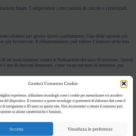
 variazioni future. Comprendere i meccanismi di calcolo e i potenziali
ossono adottare per gestire questi cambiamenti. Una delle opzioni più
e più favorevole. Il rifinanziamento può ridurre l’importo della rata
 di un’assicurazione contro le fluttuazioni dei tassi di interesse. Questi
l’uso di derivati finanziari, come swap sui tassi di interesse, per
 ammortamento consentono di effettuare pagamenti aggiuntivi o di
Gestisci Consenso Cookie
i incertezza economica, permettendo di adattare il mutuo alle proprie
 migliori esperienze, utilizziamo tecnologie come i cookie per memorizzare e/o accedere
oni del dispositivo. Il consenso a queste tecnologie ci permetterà di elaborare dati come il
di navigazione o ID unici su questo sito. Non acconsentire o ritirare il consenso può
 consultare regolarmente esperti del settore può aiutare a prendere
vamente su alcune caratteristiche e funzioni.
vi e utili per gestire efficacemente il proprio mutuo. In questo modo, i
le e prevedibile.
Accetta
Visualizza le preferenze