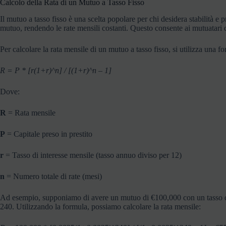
Calcolo della Rata di un Mutuo a Tasso Fisso
Il mutuo a tasso fisso è una scelta popolare per chi desidera stabilità e pr
mutuo, rendendo le rate mensili costanti. Questo consente ai mutuatari di
Per calcolare la rata mensile di un mutuo a tasso fisso, si utilizza una 
R = P * [r(1+r)^n] / [(1+r)^n – 1]
Dove:
R
= Rata mensile
P
= Capitale preso in prestito
r
= Tasso di interesse mensile (tasso annuo diviso per 12)
n
= Numero totale di rate (mesi)
Ad esempio, supponiamo di avere un mutuo di €100,000 con un tasso di i
240. Utilizzando la formula, possiamo calcolare la rata mensile: