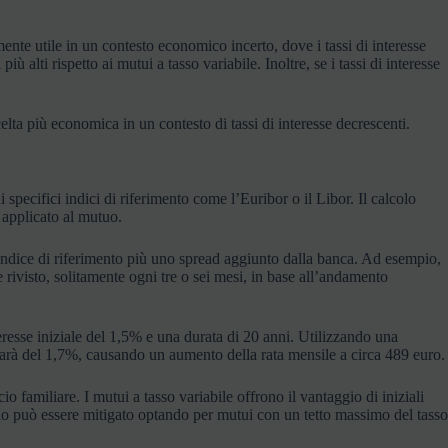
mente utile in un contesto economico incerto, dove i tassi di interesse
ù alti rispetto ai mutui a tasso variabile. Inoltre, se i tassi di interesse
celta più economica in un contesto di tassi di interesse decrescenti.
 specifici indici di riferimento come l’Euribor o il Libor. Il calcolo
e applicato al mutuo.
un indice di riferimento più uno spread aggiunto dalla banca. Ad esempio,
 rivisto, solitamente ogni tre o sei mesi, in base all’andamento
esse iniziale del 1,5% e una durata di 20 anni. Utilizzando una
 sarà del 1,7%, causando un aumento della rata mensile a circa 489 euro.
o familiare. I mutui a tasso variabile offrono il vantaggio di iniziali
chio può essere mitigato optando per mutui con un tetto massimo del tasso