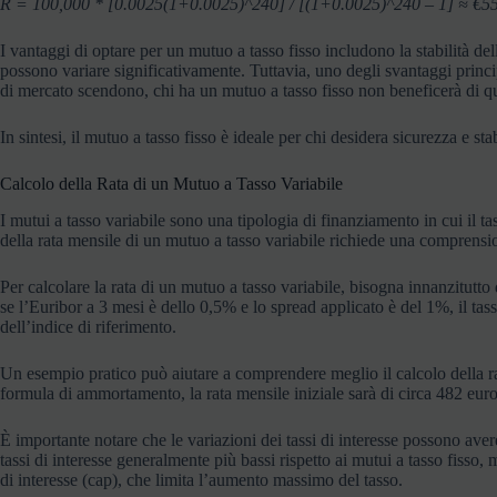
R = 100,000 * [0.0025(1+0.0025)^240] / [(1+0.0025)^240 – 1] ≈ €5
I vantaggi di optare per un mutuo a tasso fisso includono la stabilità del
possono variare significativamente. Tuttavia, uno degli svantaggi principali
di mercato scendono, chi ha un mutuo a tasso fisso non beneficerà di qu
In sintesi, il mutuo a tasso fisso è ideale per chi desidera sicurezza e s
Calcolo della Rata di un Mutuo a Tasso Variabile
I mutui a tasso variabile sono una tipologia di finanziamento in cui il ta
della rata mensile di un mutuo a tasso variabile richiede una comprension
Per calcolare la rata di un mutuo a tasso variabile, bisogna innanzitutto
se l’Euribor a 3 mesi è dello 0,5% e lo spread applicato è del 1%, il tas
dell’indice di riferimento.
Un esempio pratico può aiutare a comprendere meglio il calcolo della r
formula di ammortamento, la rata mensile iniziale sarà di circa 482 euro
È importante notare che le variazioni dei tassi di interesse possono avere
tassi di interesse generalmente più bassi rispetto ai mutui a tasso fisso
di interesse (cap), che limita l’aumento massimo del tasso.