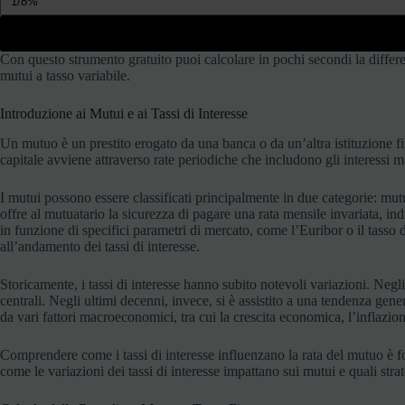
Con questo strumento gratuito puoi calcolare in pochi secondi la differenz
mutui a tasso variabile.
Introduzione ai Mutui e ai Tassi di Interesse
Un mutuo è un prestito erogato da una banca o da un’altra istituzione f
capitale avviene attraverso rate periodiche che includono gli interessi m
I mutui possono essere classificati principalmente in due categorie: mutui
offre al mutuatario la sicurezza di pagare una rata mensile invariata, in
in funzione di specifici parametri di mercato, come l’Euribor o il tas
all’andamento dei tassi di interesse.
Storicamente, i tassi di interesse hanno subito notevoli variazioni. Negli
centrali. Negli ultimi decenni, invece, si è assistito a una tendenza gene
da vari fattori macroeconomici, tra cui la crescita economica, l’inflazion
Comprendere come i tassi di interesse influenzano la rata del mutuo è fo
come le variazioni dei tassi di interesse impattano sui mutui e quali str