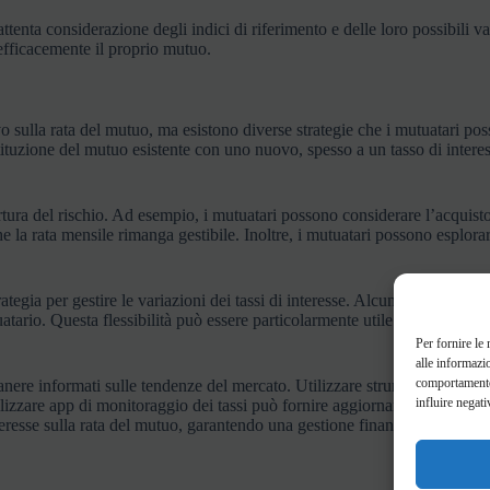
n’attenta considerazione degli indici di riferimento e delle loro possibili
 efficacemente il proprio mutuo.
ivo sulla rata del mutuo, ma esistono diverse strategie che i mutuatari p
tuzione del mutuo esistente con uno nuovo, spesso a un tasso di interess
pertura del rischio. Ad esempio, i mutuatari possono considerare l’acquisto
la rata mensile rimanga gestibile. Inoltre, i mutuatari possono esplorare 
rategia per gestire le variazioni dei tassi di interesse. Alcuni piani di
uatario. Questa flessibilità può essere particolarmente utile in periodi d
Per fornire le
alle informazi
comportamento 
anere informati sulle tendenze del mercato. Utilizzare strumenti online e
influire negati
ilizzare app di monitoraggio dei tassi può fornire aggiornamenti tempesti
eresse sulla rata del mutuo, garantendo una gestione finanziaria più stabi