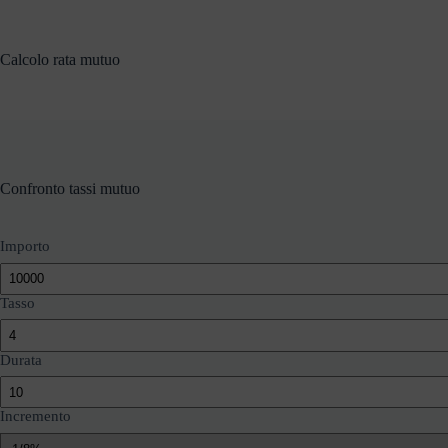
Salta
al
contenuto
Calcolo rata mutuo
Confronto tassi mutuo
Importo
Tasso
Durata
Incremento