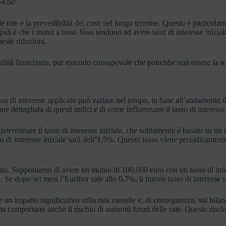
54.60
le rate e la prevedibilità dei costi nel lungo termine. Questo è particolar
 è che i mutui a tasso fisso tendono ad avere tassi di interesse iniziali pi
este riduzioni.
tabilità finanziaria, pur essendo consapevole che potrebbe non essere la s
sso di interesse applicato può variare nel tempo, in base all’andamento di
e dettagliata di questi indici e di come influenzano il tasso di interess
 determinare il tasso di interesse iniziale, che solitamente è basato su 
so di interesse iniziale sarà dell’1,5%. Questo tasso viene periodicamente
ata. Supponiamo di avere un mutuo di 100.000 euro con un tasso di inter
. Se dopo sei mesi l’Euribor sale allo 0,7%, il nuovo tasso di interesse
 un impatto significativo sulla rata mensile e, di conseguenza, sul bilanci
, ma comportano anche il rischio di aumenti futuri delle rate. Questo ris