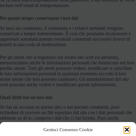
incluso nell’email di reimpostazione.
Per quanto tempo conserviamo i tuoi dati
Se lasci un commento, il commento e i relativi metadati vengono
conservati a tempo indeterminato. È così che possiamo riconoscere e
approvare automaticamente eventuali commenti successivi invece di
tenerli in una coda di moderazione.
Per gli utenti che si registrano sul nostro sito web (se presenti),
memorizziamo anche le informazioni personali che forniscono nel loro
profilo utente. Tutti gli utenti possono vedere, modificare o cancellare
le loro informazioni personali in qualsiasi momento (eccetto il loro
nome utente che non possono cambiare). Gli amministratori del sito
web possono anche vedere e modificare queste informazioni.
Quali diritti hai sui tuoi dati
Se hai un account su questo sito, o hai lasciato commenti, puoi
richiedere di ricevere un file esportato dal sito con i dati personali che
abbiamo su di te, compresi i dati che ci hai fornito. Puoi anche
richiedere che cancelliamo tutti i dati personali che ti riguardano.
Questo non include i dati che siamo obbligati a conservare per scopi
Gestisci Consenso Cookie
amministrativi, legali o di sicurezza.