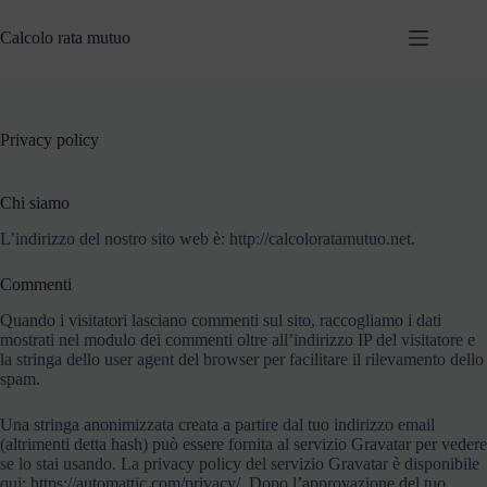
Salta
al
Calcolo rata mutuo
contenuto
Privacy policy
Chi siamo
L’indirizzo del nostro sito web è: http://calcoloratamutuo.net.
Commenti
Quando i visitatori lasciano commenti sul sito, raccogliamo i dati
mostrati nel modulo dei commenti oltre all’indirizzo IP del visitatore e
la stringa dello user agent del browser per facilitare il rilevamento dello
spam.
Una stringa anonimizzata creata a partire dal tuo indirizzo email
(altrimenti detta hash) può essere fornita al servizio Gravatar per vedere
se lo stai usando. La privacy policy del servizio Gravatar è disponibile
qui: https://automattic.com/privacy/. Dopo l’approvazione del tuo